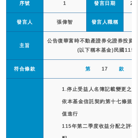
序號
1
發言日期
20
發言人
張偉智
發言人職稱
公告復華富時不動產證券化證券投資信
主旨
(以下稱本基金)民國115
符合條款
第
17
款
1.停止受益人名簿記載變更之事
依本基金信託契約第十七條規定以
值進行
115年第二季度收益分配之評