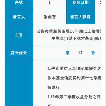
序號
1
發言日期
20
發言人
張偉智
發言人職稱
公告復華新興市場10年期以上債券證
主旨
平準金) (以下稱本基金)民國
符合條款
第
17
款
1.停止受益人名簿記載變更之事
依本基金信託契約第十七條規定以
值進行
115年第二季度收益分配之評