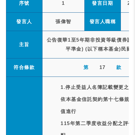
序號
1
發言日期
20
發言人
張偉智
發言人職稱
公告復華1至5年期非投資等級債券證
主旨
平準金) (以下稱本基金)民國
符合條款
第
17
款
1.停止受益人名簿記載變更之事
依本基金信託契約第十七條規定以
值進行
115年第二季度收益分配之評