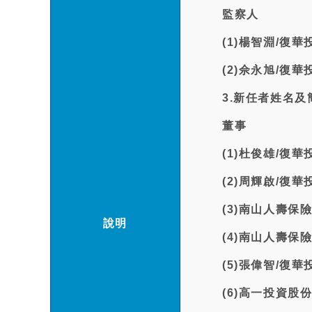
監察人
(1)楊智淵/復
(2)佘永旭/復
3.新任者姓名及
董事
(1)杜俊雄/復
(2)周輝啟/復
(3)南山人壽
說明
(4)南山人壽
(5)張偉智/復
(6)高一投資股