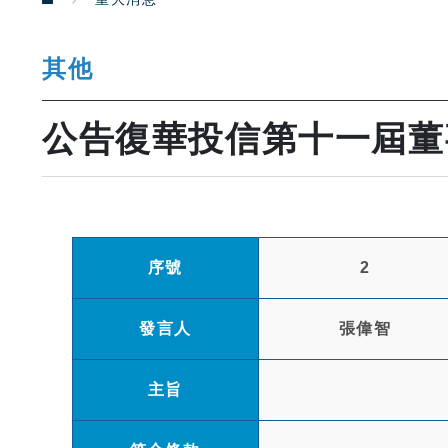
其他
公告復華投信第十一屆董
序號
2
發言人
張偉智
主旨