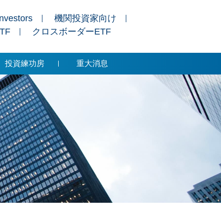
Investors
機関投資家向け
ETF
クロスボーダーETF
投資練功房
重大消息