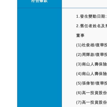
符合條款
1.發生變動日期:1
2.舊任者姓名及
董事
(1)杜俊雄/復
(2)周輝啟/復
(3)南山人壽
(4)南山人壽
(5)張偉智/復
(6)高一投資股
(7)高一投資