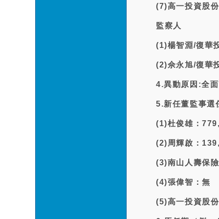
(7)高一投資
監察人
(1)楊智淵/復
(2)佘永旭/復
4.異動原因:全
5.新任董監事選
(1)杜俊雄：779
(2)周輝啟：139
(3)南山人壽保險
(4)張偉智：無
(5)高一投資股份