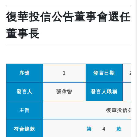
復華投信公告董事會選任
董事長
序號
1
發言日期
20
發言人
張偉智
發言人職稱
主旨
復華投信公
符合條款
第
4
款