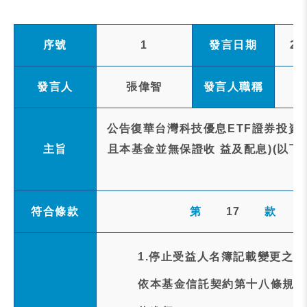
序號
1
發言日期
20
發言人
張偉智
發言人職稱
公告復華台灣科技優息ETF證券投資
主旨
且本基金並無保證收 益及配息)(以下稱
符合條款
第
17
款
1.停止受益人名簿記載變更之事
依本基金信託契約第十八條規定以