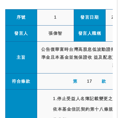
序號
1
發言日期
20
發言人
張偉智
發言人職稱
公告復華富時台灣高股息低波動證券投
主旨
準金且本基金並無保證收 益及配息)(以
評
符合條款
第
17
款
1.停止受益人名簿記載變更之事
依本基金信託契約第十八條規定以