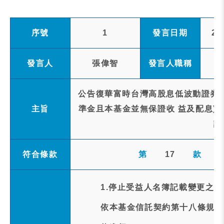
序號
1
發言日期
20
發言人
張偉智
發言人職稱
公告復華富時台灣高股息低波動證券投
主旨
準金且本基金並無保證收 益及配息)(以
評
符合條款
第
17
款
1.停止受益人名簿記載變更之事
依本基金信託契約第十八條規定以