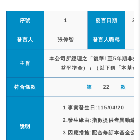
序號
1
發言日期
20
發言人
張偉智
發言人職稱
本公司所經理之「復華1至5年期非投
主旨
益平準金）」（以下稱「本基金
符合條款
第
22
款
1.事實發生日:115/04/20
2.發生緣由:指數提供者異動編
說明
3.因應措施:配合修訂本基金公