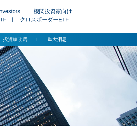
Investors
機関投資家向け
ETF
クロスボーダーETF
投資練功房
重大消息