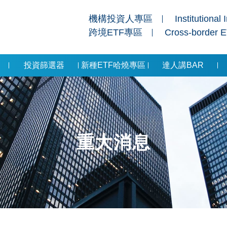
機構投資人專區
Institutional 
跨境ETF專區
Cross-border 
投資篩選器
新種ETF哈燒專區
達人講BAR
重大消息