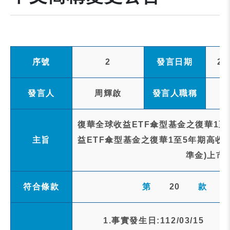
序號
2
發言日期
20
發言人
周輝啟
發言人職稱
復華全球收益ETF傘型基金之復華1至
主旨
益ETF傘型基金之復華1至5年期高收
準金)上市
符合條款
第
20
款
1.事實發生日:112/03/15