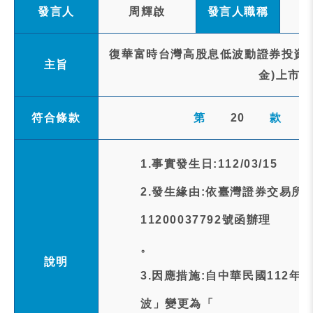
發言人
周輝啟
發言人職稱
復華富時台灣高股息低波動證券投資信
主旨
金)上市
符合條款
第
20
款
1.事實發生日:112/03/15
2.發生緣由:依臺灣證券交易所
11200037792號函辦理
。
說明
3.因應措施:自中華民國112
波」變更為「