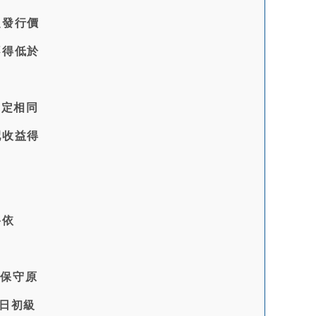
之發行價
不得低於
一定相同
配收益得
將依
以保守原
業日初級