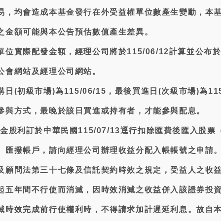
易，均會造成本基金發行在外受益權單位數產生變動，本
之金額可能與本公告預估數值產生差異。
位實際配發金額，經理公司將於115/06/12計算並公布
公會網站及經理公司網站。
初級市場)為115/06/15，最後買進日(次級市場)為115/
參與方式，最晚於該日買進或持有者，才能參與配息。
金股利訂於中華民國115/07/13逕行扣除匯費後匯入股票
）匯撥帳戶，請向經理公司辦理收益分配入帳帳號之申請
及顧問法第三十七條及信託契約時效之規定，受益人之收
起五年間不行使而消滅，因時效消滅之收益併入該證券投
滅時效完成前行使權利時，不得請求加計遲延利息。故自