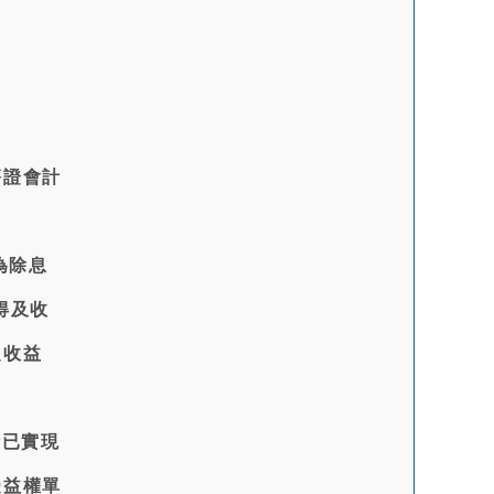
簽證會計
為除息
得及收
之收益
括已實現
受益權單