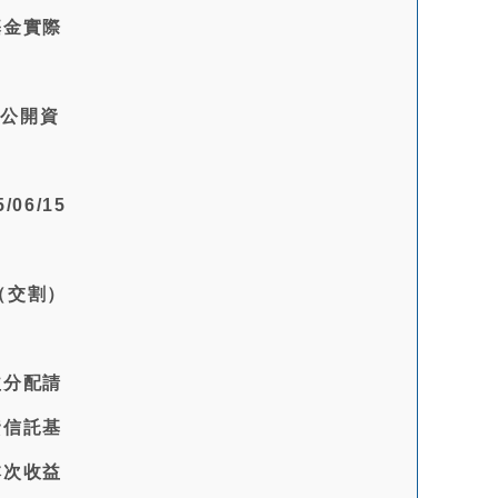
基金實際
於公開資
06/15
（交割）
。
益分配請
資信託基
本次收益