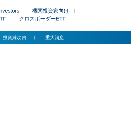
Investors
機関投資家向け
ETF
クロスボーダーETF
投資練功房
重大消息