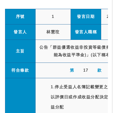
序號
1
發言日期
20
發言人
林慧玟
發言人職稱
公告「群益優選收益非投資等級債券E
主旨
能為收益平準金)」(以下稱本基金
符合條款
第
17
款
1.停止受益人名簿記載變更之事
以評價日或作成收益分配決定日(1
益分配