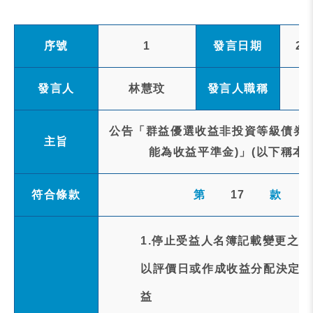
序號
1
發言日期
20
發言人
林慧玟
發言人職稱
公告「群益優選收益非投資等級債券E
主旨
能為收益平準金)」(以下稱本基金
符合條款
第
17
款
1.停止受益人名簿記載變更之事
以評價日或作成收益分配決定日(1
益