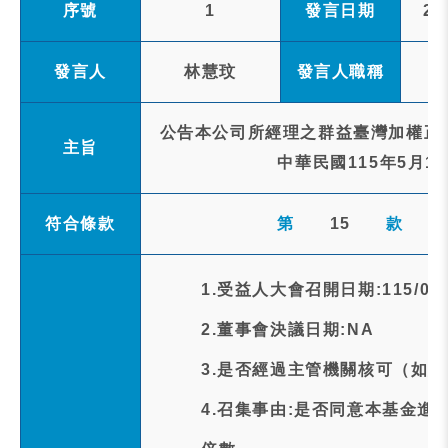
序號
1
發言日期
20
發言人
林慧玟
發言人職稱
公告本公司所經理之群益臺灣加權正2(
主旨
中華民國115年5月1
符合條款
第
15
款
1.受益人大會召開日期:115/05/
2.董事會決議日期:NA
3.是否經過主管機關核可（如經
4.召集事由:是否同意本基金