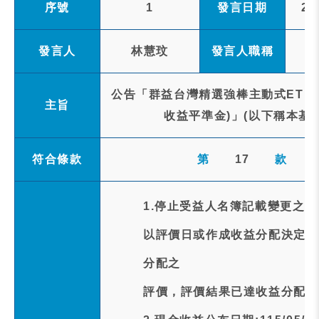
序號
1
發言日期
20
發言人
林慧玟
發言人職稱
公告「群益台灣精選強棒主動式ETF
主旨
收益平準金)」(以下稱本基金)
符合條款
第
17
款
1.停止受益人名簿記載變更之事
以評價日或作成收益分配決定日1
分配之
評價，評價結果已達收益分配標