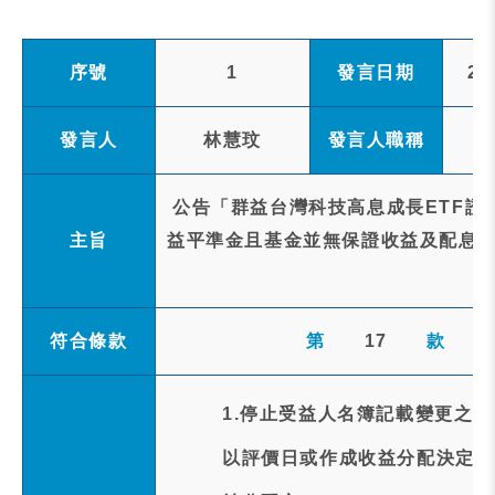
序號
1
發言日期
20
發言人
林慧玟
發言人職稱
公告「群益台灣科技高息成長ETF證
主旨
益平準金且基金並無保證收益及配息)」 
符合條款
第
17
款
1.停止受益人名簿記載變更之事
以評價日或作成收益分配決定日(1