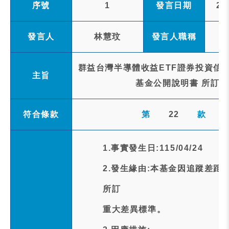
序號
1
發言日期
20
發言人
林慧玟
發言人職稱
群益台灣半導體收益ETF證券投資信託基
主旨
基金公開說明書 所訂
符合條款
第
22
款
1.事實發生日:115/04/24
2.發生緣由:本基金因追蹤差距(Tra
所訂
重大差異標準。