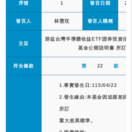
序號
1
發言日期
20
發言人
林慧玟
發言人職稱
群益台灣半導體收益ETF證券投資信託基
主旨
基金公開說明書 所訂
符合條款
第
22
款
1.事實發生日:115/04/22
2.發生緣由:本基金因追蹤差距(Tra
所訂
重大差異標準。