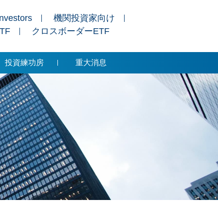
Investors
機関投資家向け
ETF
クロスボーダーETF
投資練功房
重大消息