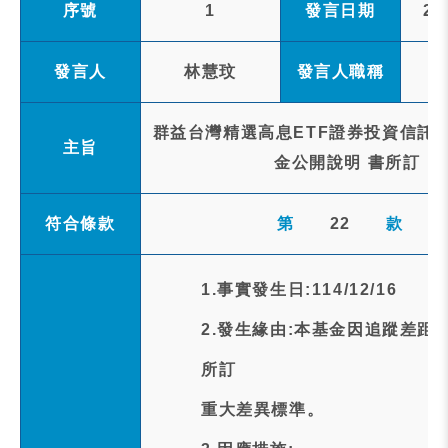
序號
1
發言日期
20
發言人
林慧玟
發言人職稱
群益台灣精選高息ETF證券投資信託基金
主旨
金公開說明 書所訂「
符合條款
第
22
款
1.事實發生日:114/12/16
2.發生緣由:本基金因追蹤差距(Tra
所訂
重大差異標準。