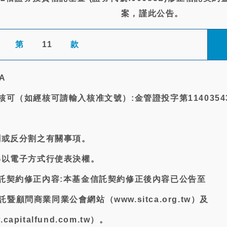
案，謹此公告。
第
11
款
A
核可（如經核可請輸入核准文號）:金管證投字第1140354
分割或反分割之有關事項。
議得以電子方式行使表決權。
信託契約修正內容:本基金信託契約修正後內容已公告至
顧問商業同業公會網站（www.sitca.org.tw）及
pitalfund.com.tw）。