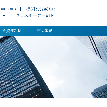
Investors
機関投資家向け
ETF
クロスボーダーETF
投資練功房
重大消息