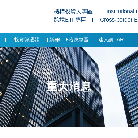
機構投資人專區
Institutional 
跨境ETF專區
Cross-border 
投資篩選器
新種ETF哈燒專區
達人講BAR
重大消息