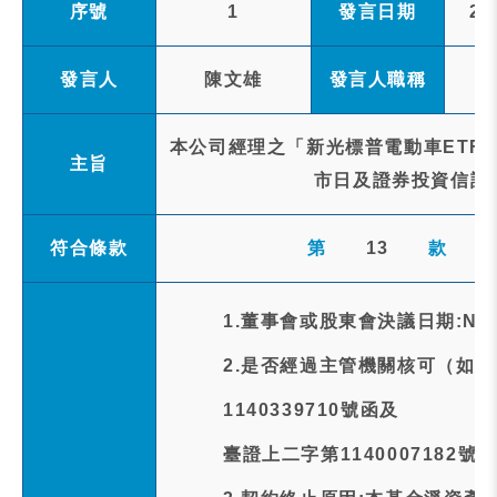
序號
1
發言日期
20
發言人
陳文雄
發言人職稱
本公司經理之「新光標普電動車ETF證
主旨
市日及證券投資信託
符合條款
第
13
款
1.董事會或股東會決議日期:NA
2.是否經過主管機關核可（如
1140339710號函及
臺證上二字第1140007182號