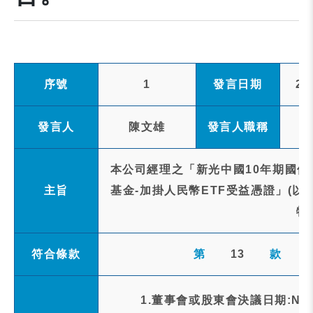
序號
1
發言日期
20
發言人
陳文雄
發言人職稱
本公司經理之「新光中國10年期國債
主旨
基金-加掛人民幣ETF受益憑證」(以
特
符合條款
第
13
款
1.董事會或股東會決議日期:NA