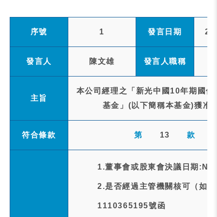
序號
1
發言日期
20
發言人
陳文雄
發言人職稱
本公司經理之「新光中國10年期國債
主旨
基金」(以下簡稱本基金)獲准
符合條款
第
13
款
1.董事會或股東會決議日期:NA
2.是否經過主管機關核可（如
1110365195號函