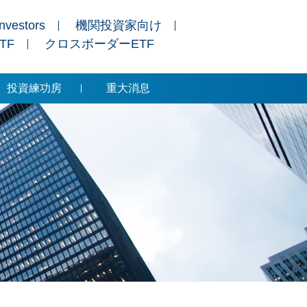
Investors
機関投資家向け
ETF
クロスボーダーETF
投資練功房
重大消息