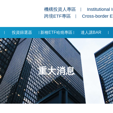
機構投資人專區
Institutional 
跨境ETF專區
Cross-border 
投資篩選器
新種ETF哈燒專區
達人講BAR
重大消息