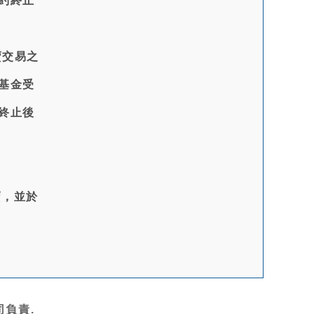
約終止
賣交易之
基金受
終止後
賣，並於
負責.