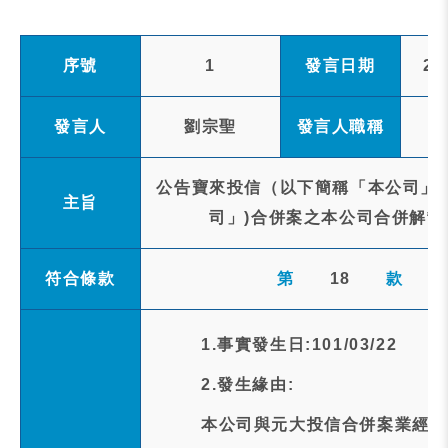
序號
1
發言日期
20
發言人
劉宗聖
發言人職稱
公告寶來投信（以下簡稱「本公司」，
主旨
司」)合併案之本公司合併解散
符合條款
第
18
款
1.事實發生日:101/03/22
2.發生緣由:
本公司與元大投信合併案業經行