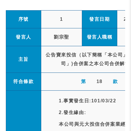
序號
1
發言日期
20
發言人
劉宗聖
發言人職稱
公告寶來投信（以下簡稱「本公司」，
主旨
司」)合併案之本公司合併解散
符合條款
第
18
款
1.事實發生日:101/03/22
2.發生緣由:
本公司與元大投信合併案業經行