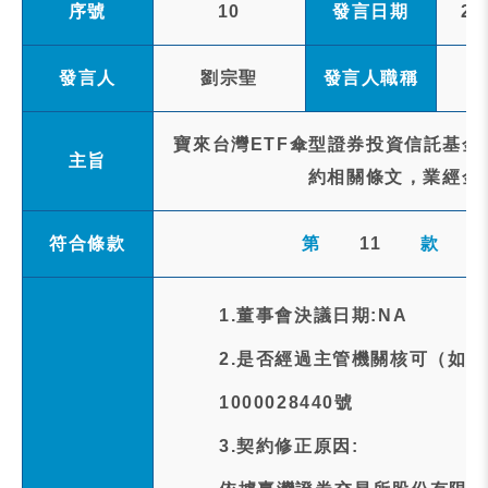
序號
10
發言日期
20
發言人
劉宗聖
發言人職稱
寶來台灣ETF傘型證券投資信託基金
主旨
約相關條文，業經金
符合條款
第
11
款
1.董事會決議日期:NA
2.是否經過主管機關核可（如
1000028440號
3.契約修正原因: