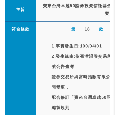
寶來台灣卓越50證券投資信託基金
主旨
案，
符合條款
第
18
款
1.事實發生日:100/04/01
2.發生緣由:依臺灣證券交易所中華
號公告臺灣
證券交易所與富時指數有限公司
間變更，
配合修訂「寶來台灣卓越50證
編製規則