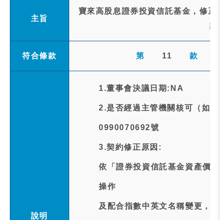
寶來高股息證券投資信託基金，修正
主旨
謹
符合條款
第
11
款
1.董事會決議日期:NA
2.是否經過主管機關核可（如
0990070692號
3.契約修正原因:
依「證券投資信託基金資產價值
操作
及配合指數中英文名稱變更，修
說明