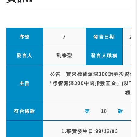
序號
7
發言日期
20
發言人
劉宗聖
發言人職稱
公告「寶來標智滬深300證券投資信
主旨
「標智滬深300中國指數基金」(以下
程及
符合條款
第
18
款
1.事實發生日:99/12/03