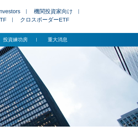
Investors
機関投資家向け
ETF
クロスボーダーETF
投資練功房
重大消息