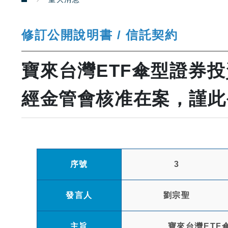
修訂公開說明書 / 信託契約
寶來台灣ETF傘型證券
經金管會核准在案，謹此
序號
3
發言人
劉宗聖
主旨
寶來台灣ET