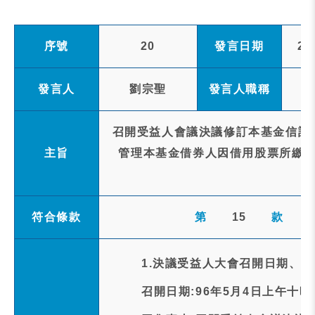
序號
20
發言日期
20
發言人
劉宗聖
發言人職稱
召開受益人會議決議修訂本基金信託
主旨
管理本基金借券人因借用股票所繳付
符合條款
第
15
款
1.決議受益人大會召開日期、
召開日期:96年5月4日上午十時