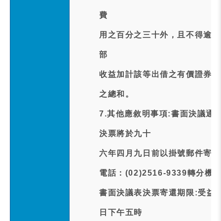
費
用之百分之三十外，且不得逾經
部
收益加計該等出借之有價證券於
之總和。
7.其他應敘明事項:書面決議通
決票將於九十
六年四月九日前以掛號郵件寄出
電話：(02)2516-9339轉分機
書面決議表決票寄還期限:受益
日下午五時