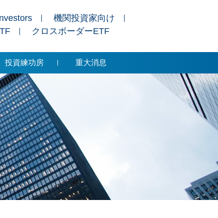
Investors
機関投資家向け
ETF
クロスボーダーETF
投資練功房
重大消息