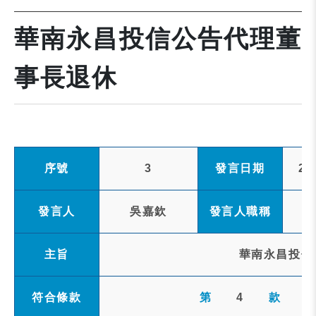
華南永昌投信公告代理董
事長退休
序號
3
發言日期
20
發言人
吳嘉欽
發言人職稱
主旨
華南永昌投信
符合條款
第
4
款