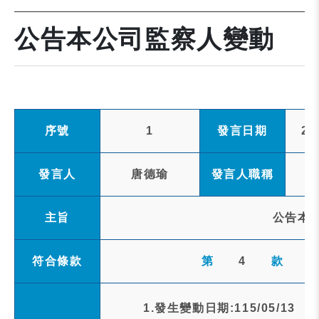
公告本公司監察人變動
序號
1
發言日期
20
發言人
唐德瑜
發言人職稱
主旨
公告本
符合條款
第
4
款
1.發生變動日期:115/05/13