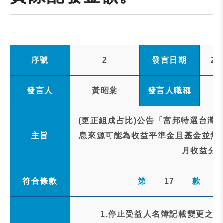
序號
2
發言日期
20
發言人
黃昭棠
發言人職稱
(更正組成占比)公告「富邦特選台灣高
主旨
息來源可能為收益平準金且基金並無保證
月收益分
符合條款
第
17
款
1.停止受益人名簿記載變更之