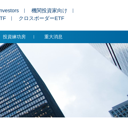
Investors
機関投資家向け
ETF
クロスボーダーETF
投資練功房
重大消息