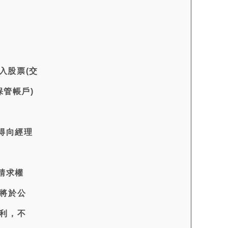
入股票(交
保管帳戶)
得向經理
請求權
將於公
利，不