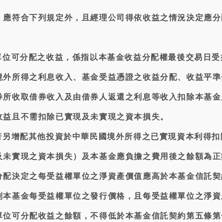
，應符合下列規定外，且經理公司得依收益之情況決定應分
權單位可分配之收益，係指以本基金收益分配權最後交易日受
境外所得之利息收入、基金受益憑證之收益分配、收益平準
券所收取借券收入及由借券人返還之利息等收入扣除本基金
收益且不需扣除已實現及未實現之資本損失。
益若另增配其他投資於中華民國境外所得之已實現資本利得扣
及未實現之資本損失）及本基金應負擔之費用後之餘額為正
分配決定之每受益權單位之淨資產價值應高於本基金信託契
列本基金每受益權單位之發行價格，且每受益權單位之淨資
單位可分配收益之餘額，不得低於本基金信託契約第五條第