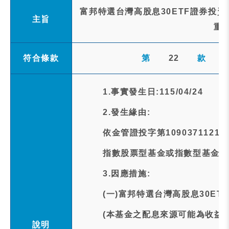
富邦特選台灣高股息30ETF證券投資信
主旨
重
符合條款
第
22
款
1.事實發生日:115/04/24
2.發生緣由:
依金管證投字第1090371121
指數股票型基金或指數型基金之
3.因應措施:
(一)富邦特選台灣高股息30E
(本基金之配息來源可能為收益
說明