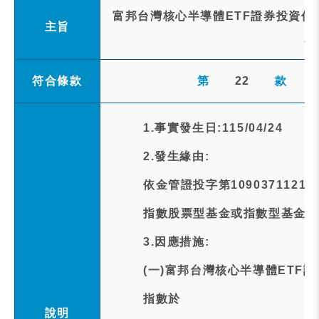
富邦台灣核心半導體ETF證券投資信託基
主旨
大
符合條款
第
22
款
1.事實發生日:115/04/24
2.發生緣由:
依金管證投字第1090371121
指數股票型基金或指數型基金之
3.因應措施:
(一)富邦台灣核心半導體ETF證
指數於
說明