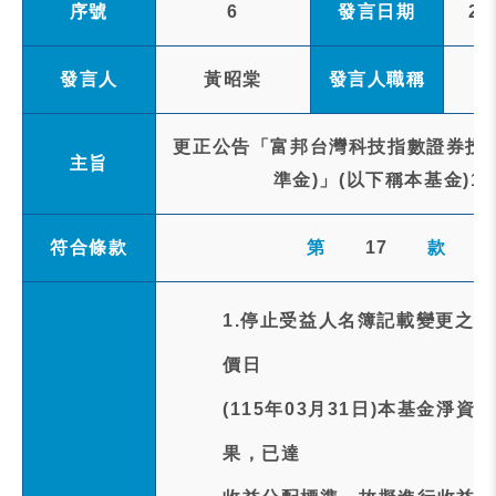
序號
6
發言日期
20
發言人
黃昭棠
發言人職稱
更正公告「富邦台灣科技指數證券投資
主旨
準金)」(以下稱本基金)1
符合條款
第
17
款
1.停止受益人名簿記載變更之
價日
(115年03月31日)本基金淨
果，已達