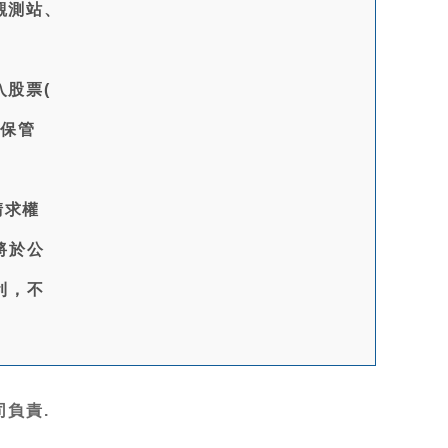
觀測站、
入股票(
中保管
請求權
將於公
利，不
負責.