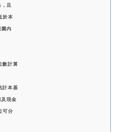
格，且
低於本
範圍內
位數計算
估計本基
購及現金
位可分