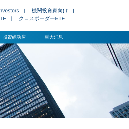
Investors
機関投資家向け
ETF
クロスボーダーETF
投資練功房
重大消息