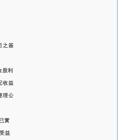
司之簽
金股利
配收益
經理公
已實
受益