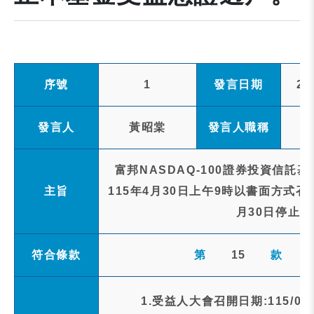
序號
1
發言日期
20
發言人
黃昭棠
發言人職稱
富邦NASDAQ-100證券投資信託基
主旨
115年4月30日上午9時以書面方式召
月30日停止
符合條款
第
15
款
1.受益人大會召開日期:115/04/