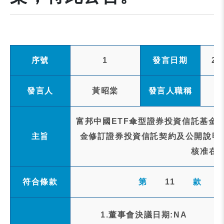
序號
1
發言日期
20
發言人
黃昭棠
發言人職稱
富邦中國ETF傘型證券投資信託基金之
主旨
金修訂證券投資信託契約及公開說明
核准在
符合條款
第
11
款
1.董事會決議日期:NA