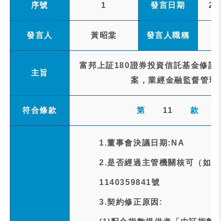
序號
1
發言日期
20
發言人
黃昭棠
發言人職稱
富邦上証180證券投資信託基金修訂
主旨
案，業經金融監督管理
符合條款
第
11
款
1.董事會決議日期:NA
2.是否經過主管機關核可（如
1140359841號
3.契約修正原因: