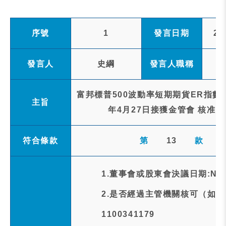
序號
1
發言日期
20
發言人
史綱
發言人職稱
富邦標普500波動率短期期貨ER指數股
主旨
年4月27日接獲金管會 核准
符合條款
第
13
款
1.董事會或股東會決議日期:NA
2.是否經過主管機關核可（如
1100341179