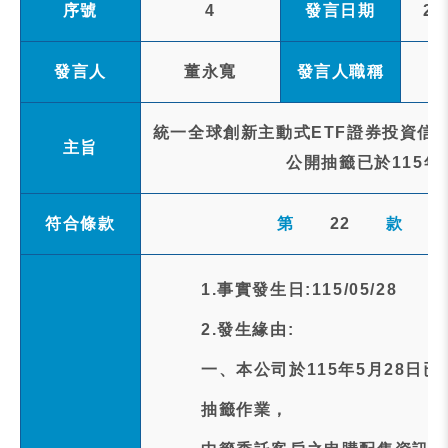
序號
4
發言日期
20
發言人
董永寬
發言人職稱
統一全球創新主動式ETF證券投資信託
主旨
公開抽籤已於115年
符合條款
第
22
款
1.事實發生日:115/05/28
2.發生緣由:
一、本公司於115年5月28日
抽籤作業，