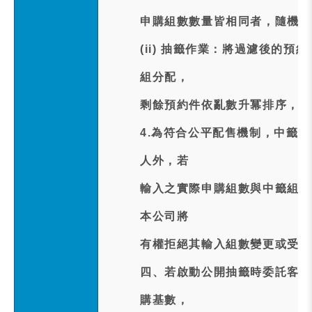
申購組數數量皆相同者，隨機保
(ii) 抽籤作業：將過濾後的
組分配，
剩餘預約件依亂數升冪排序，再
4.為符合公平配售機制，中籤
人外，若
輸入之實際申購組數與中籤組數
本公司將
有權拒絕其輸入組數變更或受讓
四、若啟動公開抽籤時委託客戶
購基數，