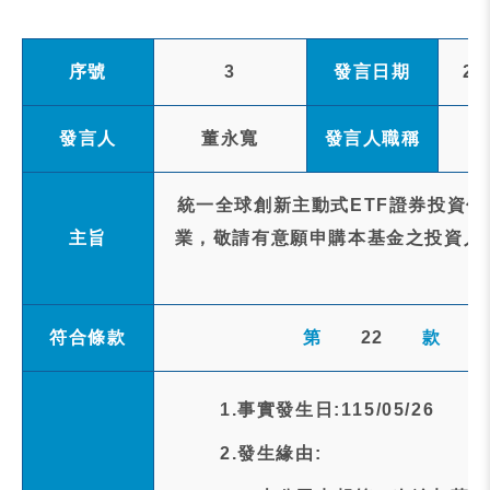
序號
3
發言日期
20
發言人
董永寬
發言人職稱
統一全球創新主動式ETF證券投資信
主旨
業，敬請有意願申購本基金之投資人
符合條款
第
22
款
1.事實發生日:115/05/26
2.發生緣由: